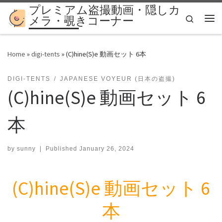
プレミアム盗撮動画・隠しカ
Skip to content
Search
メラ・覗きコーナー
Me
Home
»
digi-tents
»
(C)hine(S)e 動画セット 6本
DIGI-TENTS
JAPANESE VOYEUR (日本の盗撮)
(C)hine(S)e 動画セット 6
本
by
sunny
|
Published
January 26, 2024
(C)hine(S)e 動画セット 6
本