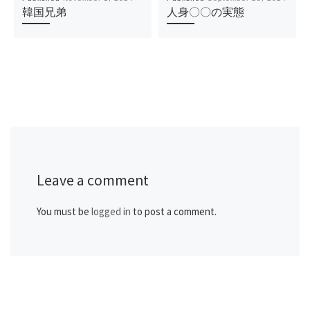
韓国兄弟
人身〇〇の実態
Leave a comment
You must be
logged in
to post a comment.