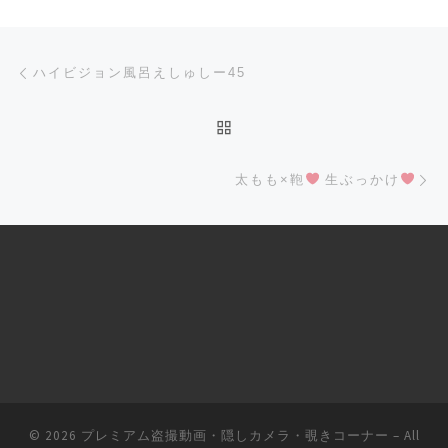
Post navigation
Previous post
ハイビジョン風呂えしゅしー45
BACK TO POST LIST
Ne
太もも×鞄
生ぶっかけ
© 2026
プレミアム盗撮動画・隠しカメラ・覗きコーナー
– All