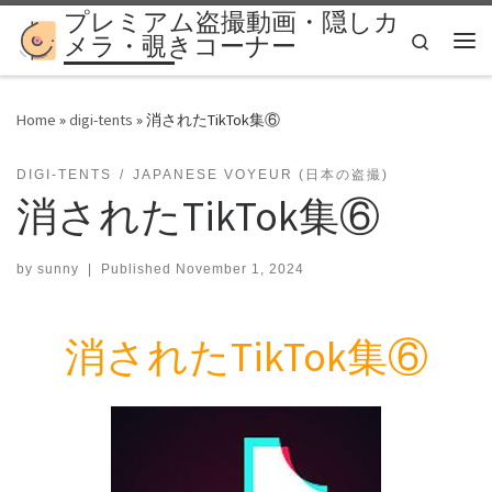
プレミアム盗撮動画・隠しカ
Skip to content
Search
メラ・覗きコーナー
Me
Home
»
digi-tents
»
消されたTikTok集⑥
DIGI-TENTS
JAPANESE VOYEUR (日本の盗撮)
消されたTikTok集⑥
by
sunny
|
Published
November 1, 2024
消されたTikTok集⑥