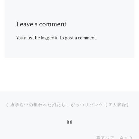
Leave a comment
You must be
logged in
to post a comment.
Post navigation
Previous post
通学途中の狙われた娘たち、がっつりパンツ【３人収録】
BACK TO POST LIST
Ne
裏アジア ネメ