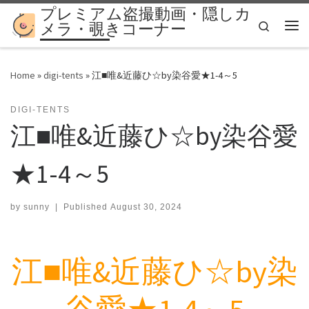
プレミアム盗撮動画・隠しカ
Skip to content
Search
メラ・覗きコーナー
Me
Home
»
digi-tents
»
江■唯&近藤ひ☆by染谷愛★1-4～5
DIGI-TENTS
江■唯&近藤ひ☆by染谷愛
★1-4～5
by
sunny
|
Published
August 30, 2024
江■唯&近藤ひ☆by染
谷愛★1-4～5