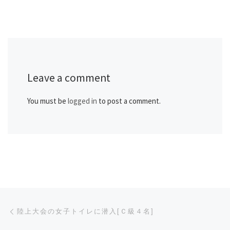
Leave a comment
You must be
logged in
to post a comment.
Post navigation
Previous post
陸上大会の女子トイレに潜入[Ｃ級４名]