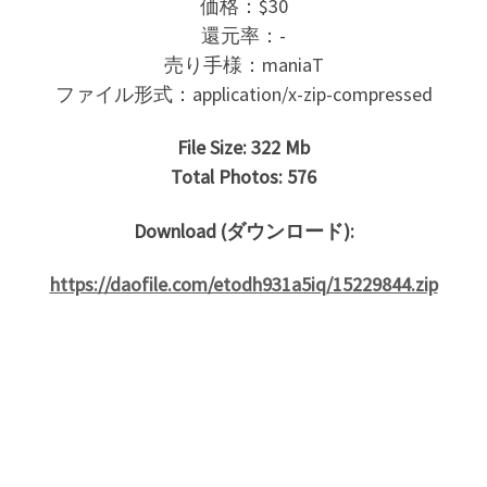
価格：$30
還元率：-
売り手様：maniaT
ファイル形式：application/x-zip-compressed
File Size: 322 Mb
Total Photos: 576
Download (ダウンロード):
https://daofile.com/etodh931a5iq/15229844.zip