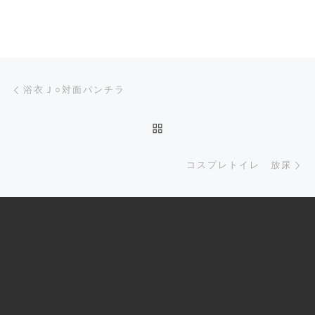
Post navigation
Previous post
浴衣Ｊ○対面パンチラ
BACK TO POST LIST
Ne
コスプレトイレ 放尿