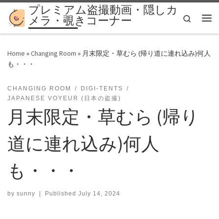
プレミアム盗撮動画・隠しカ
Skip to content
Search
メラ・覗きコーナー
Me
Home
»
Changing Room
»
月末限定・草むら (帰り道に連れ込み)何人
も・・・
CHANGING ROOM
DIGI-TENTS
JAPANESE VOYEUR (日本の盗撮)
月末限定・草むら (帰り
道に連れ込み)何人
も・・・
by
sunny
|
Published
July 14, 2024