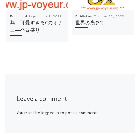
Published
September 2, 2023
Published
October 27, 2023
無 可愛すぎるCのオナ
世界の裏(31)
ニ―発育盛り
Leave a comment
You must be
logged in
to post a comment.