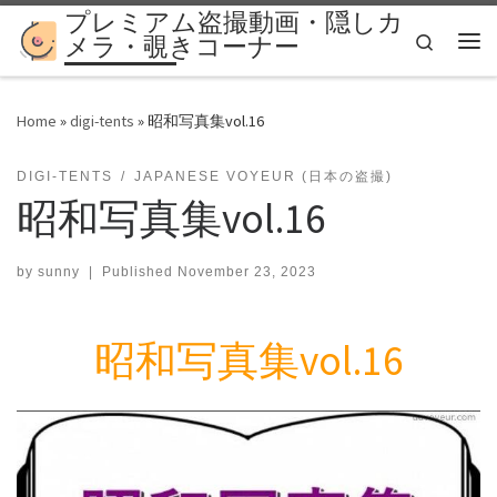
プレミアム盗撮動画・隠しカ
Skip to content
Search
メラ・覗きコーナー
Me
Home
»
digi-tents
»
昭和写真集vol.16
DIGI-TENTS
JAPANESE VOYEUR (日本の盗撮)
昭和写真集vol.16
by
sunny
|
Published
November 23, 2023
昭和写真集vol.16