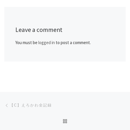
Leave a comment
You must be
logged in
to post a comment.
Post navigation
Previous post
【C】えろかわ全記録
BACK TO POST LIST