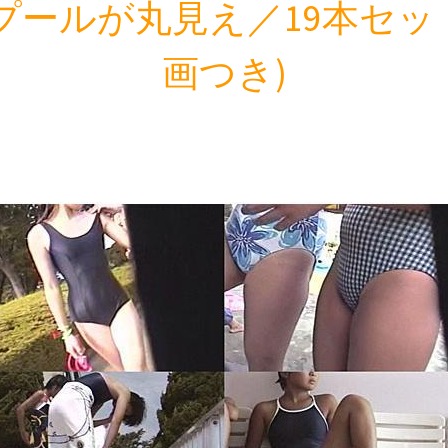
ールが丸見え／19本セッ
画つき)