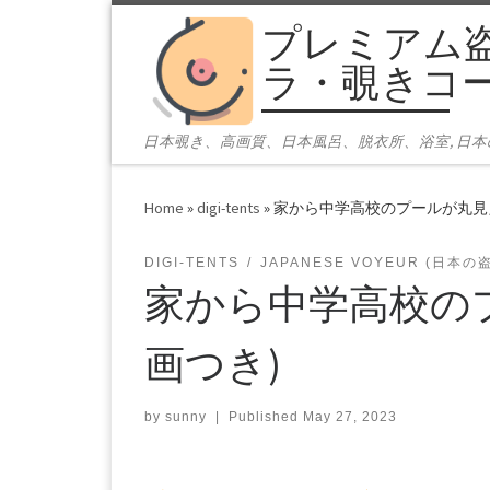
プレミアム
Skip to content
ラ・覗きコ
日本覗き、高画質、日本風呂、脱衣所、浴室, 日
Home
»
digi-tents
»
家から中学高校のプールが丸見え
DIGI-TENTS
JAPANESE VOYEUR (日本の
家から中学高校のプ
画つき)
by
sunny
|
Published
May 27, 2023