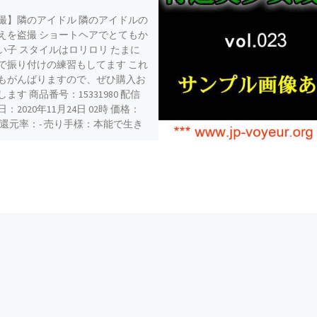
撮】隣のアイドル 隣のアイドルの
えを盗撮 ショートヘアでとてもか
い子 スタイルはロリロリ たまに
で振り付けの練習もしてます これ
もがんばりますので、ぜひ購入お
ます 商品番号：15331980 配信
：2020年11月24日 02時 価格：
00 還元率：- 売り手様：本能で生き
 ファイル形式：application/x-
ompressed File Size: 58 Mb
ution: 540×960 Duration: 00:02:27
load […]