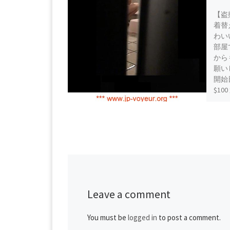
【盗
着替
わい
部屋
から
願いし
開始日
$1
てます
zip-c
Resol
Down
Leave a comment
You must be
logged in
to post a comment.