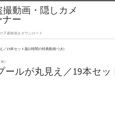
盗撮動画・隠しカメ
ーナー
本の下着映画をダウンロード
／19本セット版(1時間の特典動画つき)
盗撮)
ールが丸見え／19本セッ