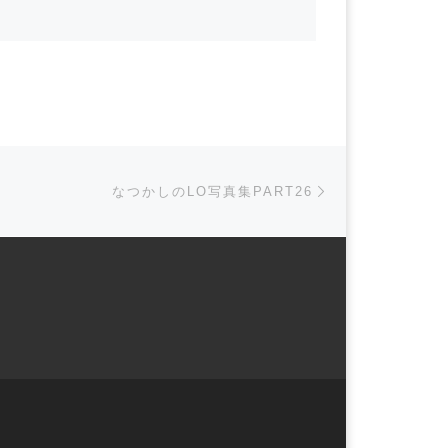
Next post
なつかしのLO写真集PART26