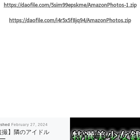
https://daofile.com/5sim99epskme/AmazonPhotos-1.zip
https://daofile.com/i4r5x5f8jq94/AmazonPhotos.zip
ished
February 27, 2024
盗撮】隣のアイドル