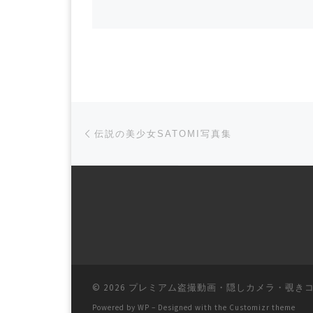
Post navigation
Previous post
伝説の美少女SATOMI写真集
© 2026
プレミアム盗撮動画・隠しカメラ・覗き
Powered by
WP
– Designed with the
Customizr theme