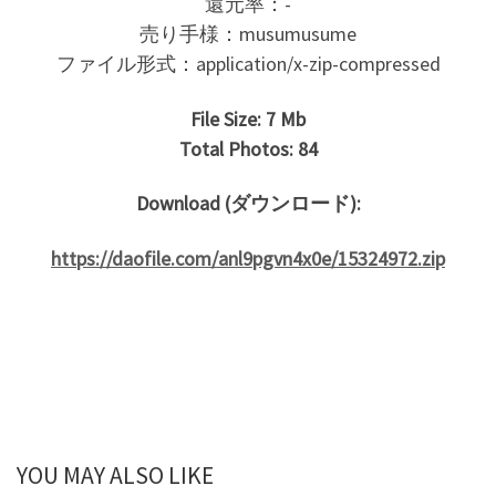
還元率：-
売り手様：musumusume
ファイル形式：application/x-zip-compressed
File Size: 7 Mb
Total Photos: 84
Download (ダウンロード):
https://daofile.com/anl9pgvn4x0e/15324972.zip
YOU MAY ALSO LIKE