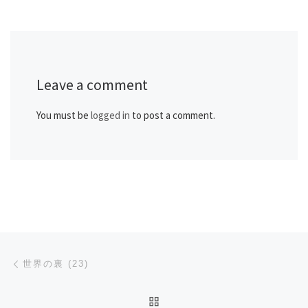
Leave a comment
You must be
logged in
to post a comment.
Post navigation
Previous post
世界の裏 (23)
BACK TO POST LIST