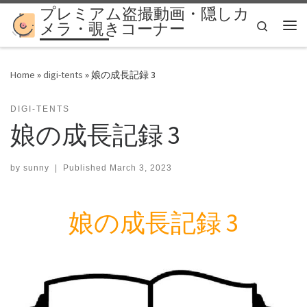
プレミアム盗撮動画・隠しカ
Skip to content
Search
メラ・覗きコーナー
Me
Home
»
digi-tents
»
娘の成長記録 3
DIGI-TENTS
娘の成長記録 3
by
sunny
|
Published
March 3, 2023
娘の成長記録 3