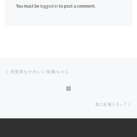
You must be
logged in
to post a comment.
Post navigation
Previous post
清楚系なかわいい制服ちゃん
BACK TO POST LIST
Ne
島□友美1-5～7