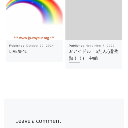
Published
October 20, 2024
Published
November 7, 2025
LIVE集41
Jrアイドル Sたん(超激
熱！！) 中編
Leave a comment