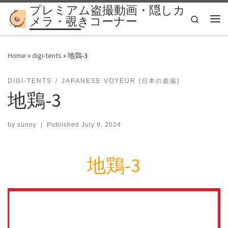
プレミアム盗撮動画・隠しカ
Skip to content
Search
メラ・覗きコーナー
Me
Home
»
digi-tents
»
地鶏-3
DIGI-TENTS
JAPANESE VOYEUR (日本の盗撮)
地鶏-3
by
sunny
|
Published
July 9, 2024
地鶏-3