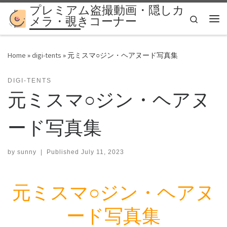
プレミアム盗撮動画・隠しカ
Skip to content
Search
メラ・覗きコーナー
Me
Home
»
digi-tents
»
元ミスマ○ジン・ヘアヌード写真集
DIGI-TENTS
元ミスマ○ジン・ヘアヌ
ード写真集
by
sunny
|
Published
July 11, 2023
元ミスマ○ジン・ヘアヌ
ード写真集