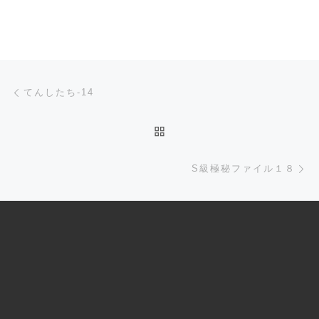
Post navigation
Previous post
てんしたち-14
BACK TO POST LIST
Ne
S級極秘ファイル１８