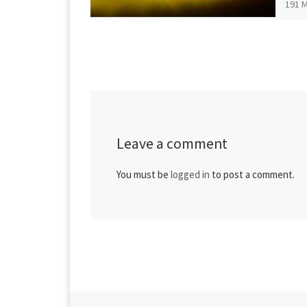
191 M
00:0
Leave a comment
You must be
logged in
to post a comment.