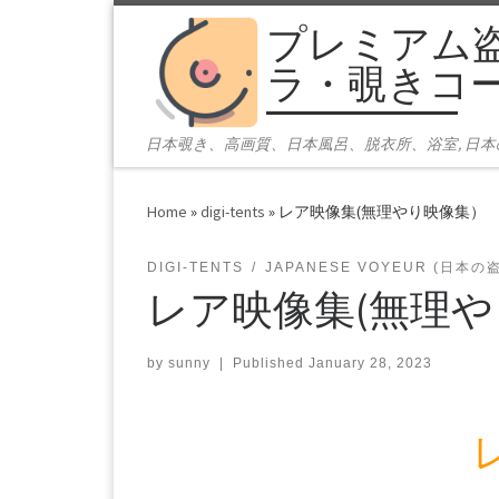
プレミアム
Skip to content
ラ・覗きコ
日本覗き、高画質、日本風呂、脱衣所、浴室, 日
Home
»
digi-tents
»
レア映像集(無理やり映像集）
DIGI-TENTS
JAPANESE VOYEUR (日本の
レア映像集(無理
by
sunny
|
Published
January 28, 2023