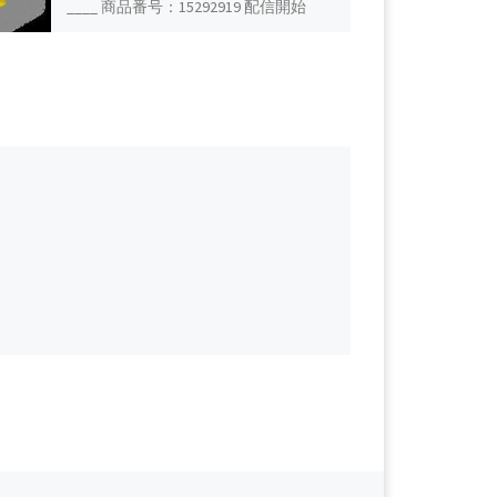
____ 商品番号：15292919 配信開始
日：2019年09月29日 10時 価格：$50 →
$30 還元率：— 売り手様：kiiro_fuku24
[…]