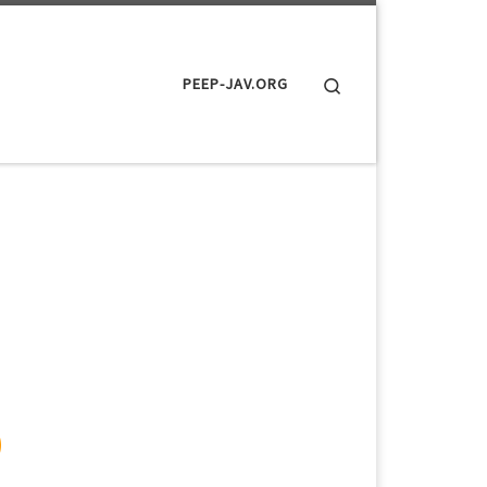
Search
PEEP-JAV.ORG
）