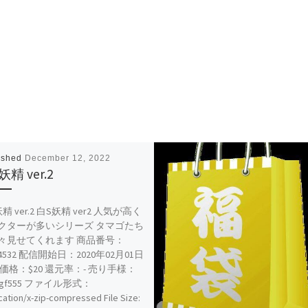
ished
December 12, 2022
妖精 ver.2
精 ver.2 白S妖精 ver2 人気が高く
クターが多いシリーズ タマゴたち
々見せてくれます 商品番号：
14532 配信開始日：2020年02月01日
 価格：$20 還元率：- 売り手様：
vgf555 ファイル形式：
cation/x-zip-compressed File Size: