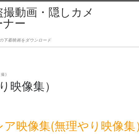
盗撮動画・隠しカメ
ーナー
本の下着映画をダウンロード
盗撮)
やり映像集）
レア映像集(無理やり映像集