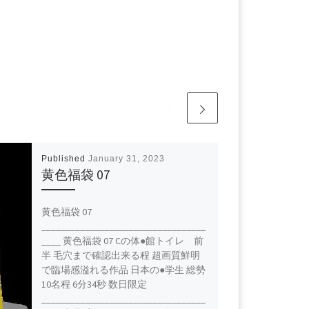
Published
January 31, 2023
黄色福袋 07
黄色福袋 07
__________________________________
____ 黄色福袋 07 Cの体●館トイレ 前
半 毛穴まで確認出来る程 超画質鮮明
で臨場感溢れる作品 日本の●学生 総勢
10名程 6分34秒 数日限定
__________________________________