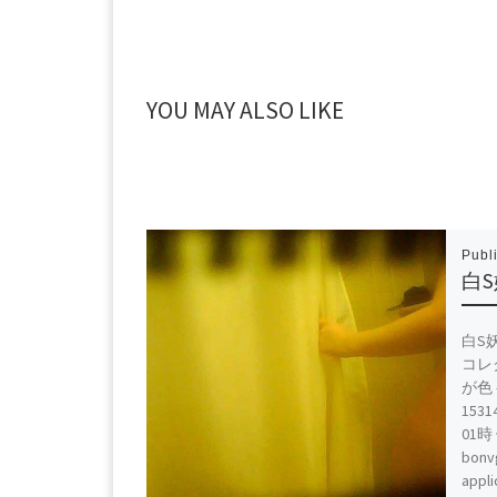
YOU MAY ALSO LIKE
Publ
白S
白S妖
コレ
が色
153
01時
bon
appli