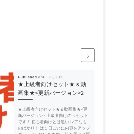
Published
April 10, 2023
★上級者向けセット★ｓ動
画集★<更新バージョン>2
★上級者向けセット★ｓ動画集★<更
新バージョン> 上級者向けのｓセット
です！ 初心者向けとは違い レアなも
のばかり！ は１日ごとに内容をアップ