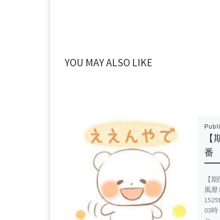
YOU MAY ALSO LIKE
Publ
【
番
【期
風靡
152
03時