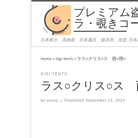
プレミアム
Skip to content
ラ・覗きコ
日本覗き、高画質、日本風呂、脱衣所、浴室, 日
Home
»
digi-tents
»
ラス○クリス○ス 西○理○
DIGI-TENTS
ラス○クリス○ス 
by
sunny
|
Published
September 13, 2024