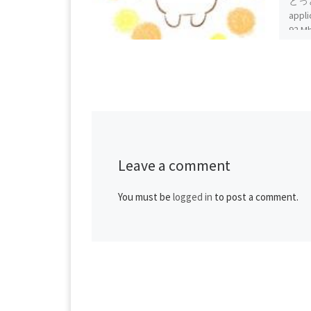
とっ
appli
92 Mb
00:2
https
979.z
Leave a comment
You must be
logged in
to post a comment.