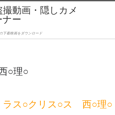
盗撮動画・隠しカメ
ーナー
本の下着映画をダウンロード
西○理○
ラス○クリス○ス 西○理○