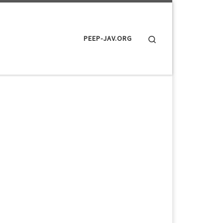
Search
PEEP-JAV.ORG