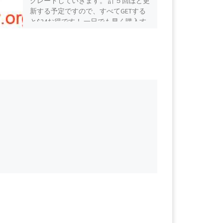
グレードしていきます。 計５回ほど更
新する予定ですので、すべてGETする
と$24お得です！ 一日でも早く購入す
るのがお得です！ 商品番号：15300990
配信開始日：2019年11月03日 11時 価
格：$33 還元率：- 売り手様：ぽんぽん
ぷり ファイル形式：application/x-zip-
compressed File Size: 310 Mb
Resolution: 1920×1080 Duration: 00:12:44
[…]