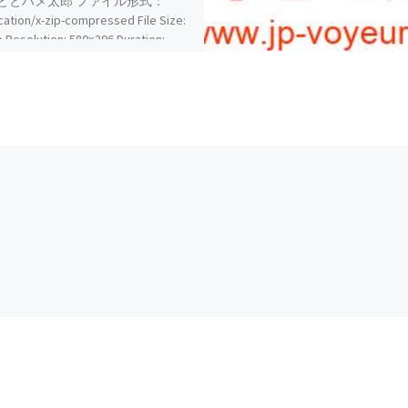
ととハメ太郎 ファイル形式：
cation/x-zip-compressed File Size:
 Resolution: 580×396 Duration:
9:21 Download (ダウンロード):
://daofile.com/s9rk4kk7ejfr/15291
ip