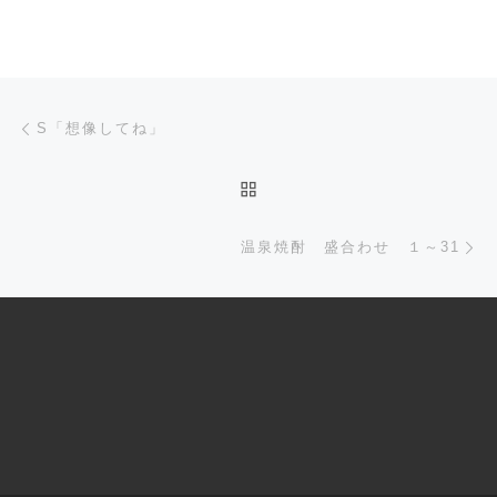
Post navigation
Previous post
S「想像してね」
BACK TO POST LIST
Ne
温泉焼酎 盛合わせ １～31