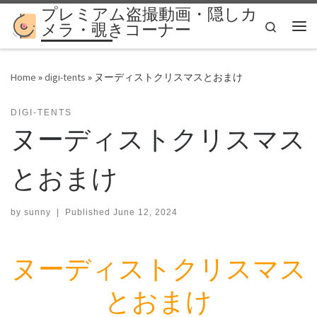
プレミアム盗撮動画・隠しカ
Skip to content
Search
メラ・覗きコーナー
Me
Home
»
digi-tents
»
ヌーディストクリスマスとおまけ
DIGI-TENTS
ヌーディストクリスマス
とおまけ
by
sunny
|
Published
June 12, 2024
ヌーディストクリスマス
とおまけ