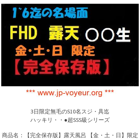
3日限定無毛のS10名スジ・具迄
ハッキリ・・●超SSS級シリーズ
商品名：【完全保存版】露天風呂 【金・土・日】限定