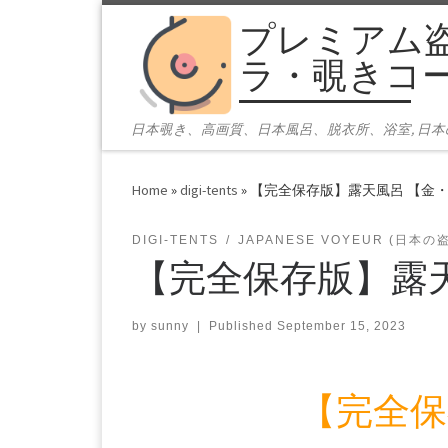
プレミアム
Skip to content
ラ・覗きコ
日本覗き、高画質、日本風呂、脱衣所、浴室, 日
Home
»
digi-tents
»
【完全保存版】露天風呂 【金
DIGI-TENTS
JAPANESE VOYEUR (日本の
【完全保存版】露
by
sunny
|
Published
September 15, 2023
【完全保