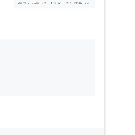
年度：97年ごろ 【見どころ】藤色ブル
マーはパンティの線やいろいろ浮き出
ます 金額(税込): 1,200円 (税込) 販売会
員: WebSpo カテゴリー: スポーツ撮
影・スクール水着・ブルマ― 商品名:
ブルマックス BM-10-2 身体のラインが
よくわかる 商品ID:
621505cbce0e9ad541 […]