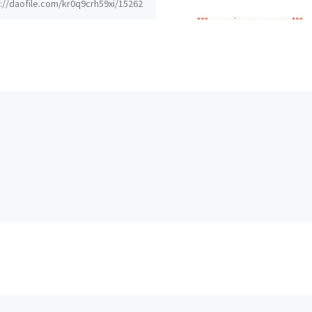
://daofile.com/kr0q9crh59xi/15262
ip