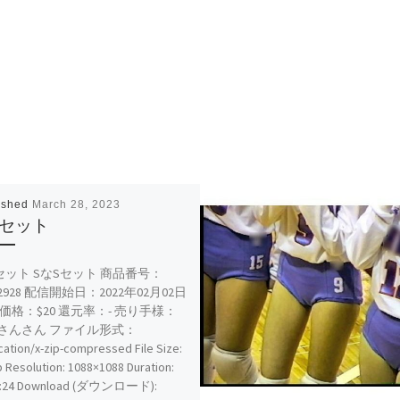
ished
March 28, 2023
Sセット
Sセット SなSセット 商品番号：
62928 配信開始日：2022年02月02日
 価格：$20 還元率：- 売り手様：
さんさん ファイル形式：
cation/x-zip-compressed File Size:
 Resolution: 1088×1088 Duration:
5:24 Download (ダウンロード):