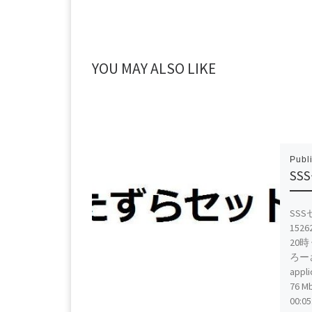
YOU MAY ALSO LIKE
Publ
SS
SS
152
20時
ろー
appli
76 Mb
00:0