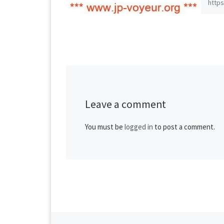
https
928.z
Leave a comment
You must be
logged in
to post a comment.