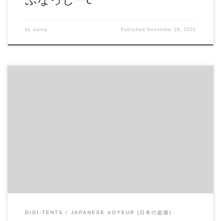
by
sunny
Published
November 28, 2025
班長set【初心者さん向け】 まだ買い揃えてない方は是非こ
の機会にどうぞ。 動画:8本（合計再生:4時間43分17秒） 容
量:1.53GB ※早期販売終了予定 商品番号：15348577 配信開始
日：2019年03日 10時 価格：$15 → $5 還元率：- 売り手様：
otokuna ファイル形式：application/x-zip-compressed File Size:
1.5 Gb Resolution: 720×480 Duration: 01:05:02 Download (ダウン
ロード): https://daofile.com/n7vn1ugcbjnm/15348577.zip
DIGI-TENTS
JAPANESE VOYEUR (日本の盗撮)