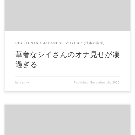
ァイル形式：application/x-zip-compressed File Size: 240 Mb
Resolution: 640×480 Duration: 00:14:14 Download (ダウンロー
ド): https://daofile.com/8whyunjezoje/15292880.zip
DIGI-TENTS
JAPANESE VOYEUR (日本の盗撮)
華奢なシイさんのオナ見せが凄
過ぎる
by
sunny
Published
November 18, 2025
ウブで可愛い子がお風呂&お風呂上がりで撮影 お風呂やお風
呂上がりに可愛い子が撮っちゃいます。 商品番号：