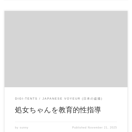
処女ちゃんを教育的性指導 可愛い処女ちゃんに教育的性指
導をしました。 オナニーの仕方を全くしらない初心な処女
ちゃんです。 大事な部分を指でなぞる内に気持ちよくなっ
てきたみたいです。 商品番号：15247983 配信開始日：2020
年03日 10時 価格：$20 → $7 還元率：- 売り手様：BONNOH’S
ファイル形式：application/x-zip-compressed File Size: 295 Mb
Resolution: 800×600 Duration: 00:45:32 Download (ダウンロー
ド): https://daofile.com/65ag5lvibpj7/15247983.zip
DIGI-TENTS
JAPANESE VOYEUR (日本の盗撮)
処女ちゃんを教育的性指導
by
sunny
Published
November 21, 2025