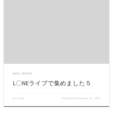
L〇NEライブで集めました５ 見せたがりちゃんの名作作品を
お届けします。 商品番号：15348660 配信開始日：2020年03
日 10時 価格：$7 還元率：- 売り手様：ライブらいぶ ファイ
ル形式：application/x-zip-compressed File Size: 271 Mb
Resolution: 720×1280 Duration: 00:07:36 Download (ダウンロー
ド): https://daofile.com/fqx5v1x06uly/15348660.zip
DIGI-TENTS
L〇NEライブで集めました５
by
sunny
Published
November 21, 2025