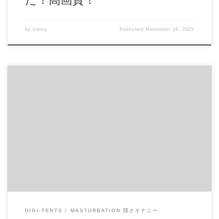
by
sunny
Published
November 18, 2025
見せたの送っちゃったSC達まとめ 最近は彼女たちもコロナ
でストレスが溜まっているんですね ガチめな子を総まとめ
しました 画質はそのままに重要な部分だけを集めています
しばらくオカズに困らないでしょう 商品番号：15346447 配
信開始日：2020年05日 10時 価格：$100 還元率：- 売り手様：
DAIV ファイル形式：application/x-zip-compressed File Size: 312
Mb Resolution: 360×480 Duration: 00:55:46 Download (ダウンロー
ド): https://daofile.com/n3mfw57opix1/15346447.zip
DIGI-TENTS
MASTURBATION 隠さオナニー