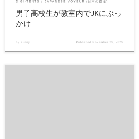
DIGI-TENTS
JAPANESE VOYEUR (日本の盗撮)
男子高校生が教室内でJKにぶっ
かけ
by
sunny
Published
November 25, 2025
タイーHO。元HK〇 谷口〇理 C級時代 大股開き いろい
ろ、やらかした、 あの〇イドルの イメージです。 この時代
の頃は、 かなり可愛かったのに。。。 ※イメージビデオな
ので、18禁的な表現ありません。 商品番号：15370485 配信
開始日：2019年03日 10時 価格：$60 → $30 還元率：- 売り手
様：paopao ファイル形式：application/x-zip-compressed File
Size: 318 Mb Resolution: 640×426 Duration: 01:08:36 Download (ダ
ウンロード): https://daofile.com/o4yv8rx00p5r/15370485.zip