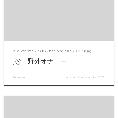
スタンプとぼかし加工してます 商品番号：15258676 配信開
始日：2020年03日 10時 価格：$12 還元率：- 売り手様：ピス
タチオ55 ファイル形式：application/x-zip-compressed File
Size: 105 Mb Resolution: 720×480 Duration: 00:06:03 Download (ダ
ウンロード): https://daofile.com/03u3upn4buye/15258676.zip
DIGI-TENTS
JAPANESE VOYEUR (日本の盗撮)
j㋘ 野外オナニー
by
sunny
Published
November 25, 2025
野外プレイカップル 屋外で真昼間でセミの声を聞きながら
下半身丸出しでピストンしてます。 もちろんフェラだって