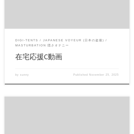
ウンロード): https://daofile.com/mny8txyy12bw/15347869.zip
DIGI-TENTS
JAPANESE VOYEUR (日本の盗撮)
MASTURBATION 隠さオナニー
在宅応援C動画
by
sunny
Published
November 25, 2025
野球拳配信 お友達同士で仲良く楽しく野球拳しているライ
ブ配信です。 ※ライブ配信風のため、一部映像が途切れる
箇所がございます。ご了承ください。 商品番号：15278840