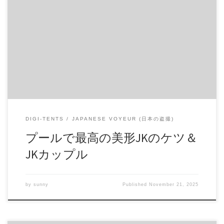
H264.AVC 1280×720 120p 40Mbps 7分02秒(1.99GB) ●内容・・・
JKカップルは野球部風の彼とムチムチ黒水着の濃密いちゃい
ちゃヽ(^o^)丿 白ビキニちゃんは超美形のJK(≧▽≦) 誘ってく
れてるお尻が最高!(^^)! お顔も確認できます メインどころは2
つですが他も映っています。 120pの映像なのでスローでし
っかり確認できます(≧▽≦) ※利用規約及び日本国内での法律
に違反する内容は含まれておりません。 ※モデルは18歳以
上であることを確認しております。 ※シチュエーション作
品です ※購入された作品を第三者へ譲渡、販売、頒布、貸
与するなど私的利用の範囲を超えて利用することは 有償・
無償を問わず禁止いたします。 商品番号：15348901 配信開
始日：2020年03日 10時 価格：$12 還元率：- 売り手様：
DIGI-TENTS
JAPANESE VOYEUR (日本の盗撮)
madone ファイル形式：application/x-zip-compressed File Size:
208 Mb Resolution: 1280×720 Duration: 00:07:02 Download (ダウ
プールで最高の美形JKのケツ＆
ンロード): https://daofile.com/6cbbenlh6ngn/15348901.zip
JKカップル
by
sunny
Published
November 21, 2025