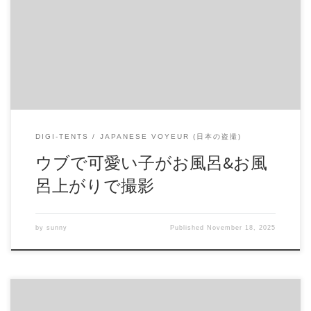
15353578 配信開始日：2020年05日 10時 価格：$20 → $8 還元
率：- 売り手様：park jihyo ファイル形式：application/x-zip-
compressed File Size: 474 Mb Resolution: 1280×720 Duration:
00:18:27 Download (ダウンロード):
https://daofile.com/6djwnrorpy3z/15353578.zip
DIGI-TENTS
JAPANESE VOYEUR (日本の盗撮)
ウブで可愛い子がお風呂&お風
呂上がりで撮影
by
sunny
Published
November 18, 2025