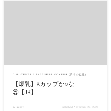
【爆乳】Kカップか○な⑤【JK】 巨乳・爆乳マニアの方は必
見です。 おそらく人生で一番抜けます。 1○歳とは思えない
パンパンに膨らんだとんでもないデカ乳。 若さに見合った
質感と張り。 きれいなピンク色のデカ乳輪。 全てが奇跡と
しか思えない逸材です。 全部で5本あるうちの5つ目です。
※音声はありません。 商品番号：15307460 配信開始日：
2019年03日 10時 価格：$10 → $7 還元率：- 売り手様：
emakilove ファイル形式：application/x-zip-compressed File
Size: 21 Mb Resolution: 704×576 Duration: 00:03:15 Download (ダ
ウンロード): https://daofile.com/kfb67zjlgzx7/15307460.zip
DIGI-TENTS
JAPANESE VOYEUR (日本の盗撮)
【爆乳】Kカップか○な
⑤【JK】
by
sunny
Published
November 28, 2025