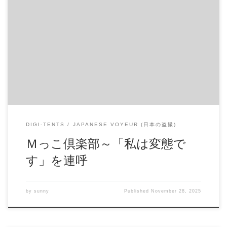
Ｍっこ倶楽部～「私は変態です」を連呼 清楚系に見えて真
性なＭ 「私は変態です！私は変態です！」を連呼しながら
マンコにペンをズボズボ。 こんなイケナイコもいつか誰か
の綺麗なお嫁さん(^^) 商品番号：15336895 配信開始日：2019
年03日 10時 価格：$4 還元率：- 売り手様：ワカメちゃん フ
ァイル形式：application/x-zip-compressed File Size: 288 Mb
Resolution: 640×480 Duration: 00:46:26 Download (ダウンロー
ド): https://daofile.com/7vq0axt4lkub/15336895.zip
DIGI-TENTS
JAPANESE VOYEUR (日本の盗撮)
Ｍっこ倶楽部～「私は変態で
す」を連呼
by
sunny
Published
November 28, 2025