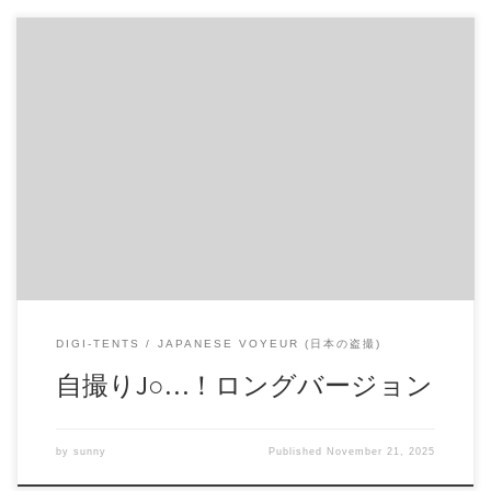
自撮りJ○…！ロングバージョン エスカレートして言われるが
ままに…。 コレクションにどうぞ。 ロングバージョンなの
で、長くお楽しみ頂けると思います。 商品番号：15311598
配信開始日：2020年03日 10時 価格：$12 還元率：- 売り手
様：HappayJr ファイル形式：application/x-zip-compressed File
Size: 1 Gb Resolution: 1280×720 Duration: 01:39:21 Download (ダ
ウンロード): https://daofile.com/h2xrah11m7cu/15311598.zip
DIGI-TENTS
JAPANESE VOYEUR (日本の盗撮)
自撮りJ○…！ロングバージョン
by
sunny
Published
November 21, 2025