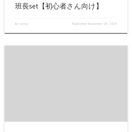
班長set【初心者さん向け】
by
sunny
Published
November 28, 2025
男子高校生が教室内でJKにぶっかけ 同じクラスの女子にぶっ
かけています しかも、なんと教室内で！！ おそらく二人き
りの状況なのでしょう・・・ 今回は内容が内容なので少し
高めの設定にしております。 サンプル画像は目線入ってい
ますが、もちろん作品では外しております！ 商品番号：
15229260 配信開始日：2020年03日 10時 価格：$8 還元率：-
売り手様：くろねこ ファイル形式：application/x-zip-
compressed File Size: 12 Mb Resolution: 1280×720 Duration:
00:00:34 Download (ダウンロード):
https://daofile.com/ncdyh84en92d/15229260.zip