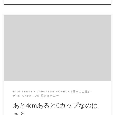
あと4cmあるとCカップなのはぁと ま♡みで〜す脱衣動画
で〜す♡ 1♡歳で〜す（k1） 実際の映像は加工がない映像で
す。 白い肌で小さい胸から若々しさが伝わる今風の美人の
子です。 商品番号：15248931 配信開始日：2020年03日 10時
価格：$9 → $6 還元率：- 売り手様：RHA ファイル形式：
application/x-zip-compressed File Size: 419 Mb Resolution:
848×480 Duration: 00:06:22 Download (ダウンロード):
https://daofile.com/8fwbhwpsas29/15248931.zip
DIGI-TENTS
JAPANESE VOYEUR (日本の盗撮)
MASTURBATION 隠さオナニー
あと4cmあるとCカップなのは
ぁと