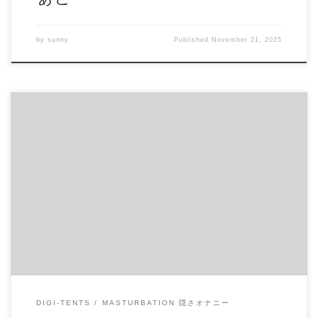
by
sunny
Published
November 21, 2025
見せたの送っちゃったSC達まとめ 最近は彼女たちもコロナ
でストレスが溜まっているんですね ガチめな子を総まとめ
しました 画質はそのままに重要な部分だけを集めています
しばらくオカズに困らないでしょう 商品番号：15346447 配
信開始日：2020年05日 10時 価格：$100 還元率：- 売り手様：
DAIV ファイル形式：application/x-zip-compressed File Size: 312
Mb Resolution: 360×480 Duration: 00:55:46 Download (ダウンロー
ド): https://daofile.com/xg0id4uqzorp/15346447.zip
DIGI-TENTS
MASTURBATION 隠さオナニー