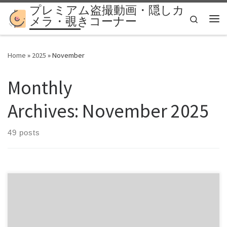
プレミアム盗撮動画・隠しカ
Skip to content
Search
メラ・覗きコーナー
Me
Home
»
2025
»
November
Monthly
Archives:
November 2025
49 posts
【GOD】夏実のえる – チャレンジ７【005】 ブスです 激しい
ブス でもTバック 商品番号：15364697 配信開始日：2019年03