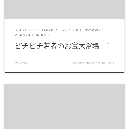
https://daofile.com/nlhf22kl2m5a/15277161.zip
DIGI-TENTS
JAPANESE VOYEUR (日本の盗撮)
OPEN AIR HD BATH
ピチピチ若者のお宝大浴場 1
by
sunny
Published
November 18, 2025
華奢なシイさんのオナ見せが凄過ぎる 最初からヤル気モー
ド全開 見せ付けるように接写でオナ ピンクのローター持ち
出して全部脱ぎ 乳首で感じてマンで感じて白濁汁出しなが
ら本気で感じてます 商品番号：15292880 配信開始日：2020
年05日 10時 価格：$10 還元率：- 売り手様：ぱじゃたまん フ