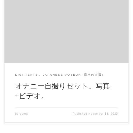
オナニー自撮りセット。写真+ビデオ。 オナニー自撮りセッ
ト。写真+ビデオ。 . 商品番号：15365548 配信開始日：2020
年05日 10時 価格：$11 → $10 還元率：- 売り手様：Legend フ
ァイル形式：application/x-zip-compressed File Size: 65 Mb
Resolution: 768×576 Duration: 00:02:48 Download (ダウンロー
ド): https://daofile.com/b9bfggv9ex4q/15365548.zip
DIGI-TENTS
JAPANESE VOYEUR (日本の盗撮)
オナニー自撮りセット。写真
+ビデオ。
by
sunny
Published
November 18, 2025