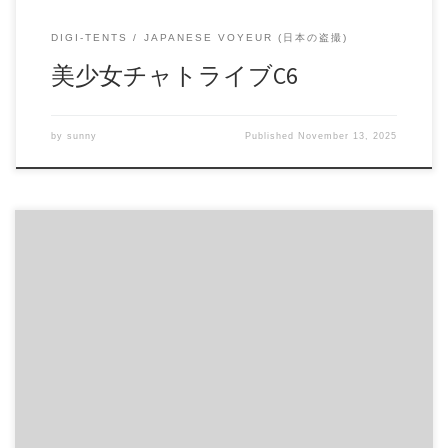
DIGI-TENTS
JAPANESE VOYEUR (日本の盗撮)
美少女チャトライブC6
by
sunny
Published
November 13, 2025
SNSの闇（画像1900枚） 裏垢女子の写真を集めました 枚数は
なんと1900枚！ 意外なお宝が埋まってますよ！ 商品番号：
15297730 配信開始日：2020年05日 10時 価格：$14 → $7 還元
率：- 売り手様：SNS裏世界 ファイル形式：application/x-zip-
compressed File Size: 459 Mb Total Photos: 2815 Download (ダウ
ンロード): https://daofile.com/rvwd4juougnt/15297730.zip