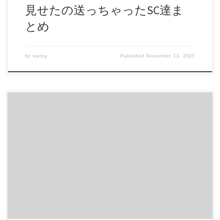
見せたの送っちゃったSC達ま
とめ
by
sunny
Published
November 13, 2025
美少女チャトライブC6 ６名の美少女ライブチャト、パンチ
ラ、胸ちら、綺麗なおつパイたっぷり官能 商品番号：
15266371 配信開始日：2020年05日 10時 価格：$5 還元率：-
売り手様：2019.xp ファイル形式：application/x-zip-
compressed File Size: 600 Mb Resolution: 720×480 Duration:
01:21:19 Download (ダウンロード):
https://daofile.com/nvmzlqqlz2t7/15266371.zip