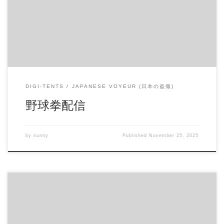
配信開始日：2020年03日 10時 価格：$12 還元率：- 売り手
様：yumepk ファイル形式：application/x-zip-compressed File
Size: 47 Mb Resolution: 720×1080 Duration: 00:05:20 Download (ダ
ウンロード): https://daofile.com/ig01xv8h1emn/15278840.zip
DIGI-TENTS
JAPANESE VOYEUR (日本の盗撮)
野球拳配信
by
sunny
Published
November 25, 2025
j㋘ 野外オナニー 公園の隅っこでこっそりオナニー 誰かに
見られないかドキドキしながらするのが興奮するそう パイ
パンマンコで大胆オナニー ※無修正ですが商品画像に一部