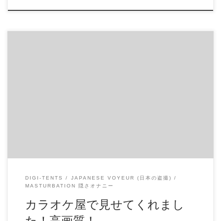
カラオケ屋で見せてくれました！高画質！ かなり可愛いで
す！ 見るからに優等生な感じです。 でもおっぱいも大きい
し、しっかりイクまでオナしてくれます。 ※局部はでてお
りませんが限界まで見せてくれてます。 商品番号：
15228686 配信開始日：2020年05日 10時 価格：$6 還元率：-
売り手様：ヤングマニア ファイル形式：application/x-zip-
compressed File Size: 352 Mb Resolution: 1280×720 Duration:
00:30:08 Download (ダウンロード):
https://daofile.com/oj829emkhlts/15228686.zip
DIGI-TENTS
JAPANESE VOYEUR (日本の盗撮)
MASTURBATION 隠さオナニー
カラオケ屋で見せてくれまし
た！高画質！