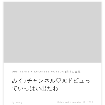
みく♪チャンネル♡JCドピュっていっぱい出たわ 美少女JCみ
くのライブ。 笑顔がとってもキュートな彼女が、えっちな
ボディを披露。 商品番号：15278735 配信開始日：2020年05
日 10時 価格：$7 還元率：- 売り手様：いちごケーキ ファイ
ル形式：application/x-zip-compressed File Size: 814 Mb
Resolution: 480×854 Duration: 01:00:09 Download (ダウンロー
ド): https://daofile.com/g9cvuo053mjk/15278735.zip
DIGI-TENTS
JAPANESE VOYEUR (日本の盗撮)
みく♪チャンネル♡JCドピュっ
ていっぱい出たわ
by
sunny
Published
November 18, 2025