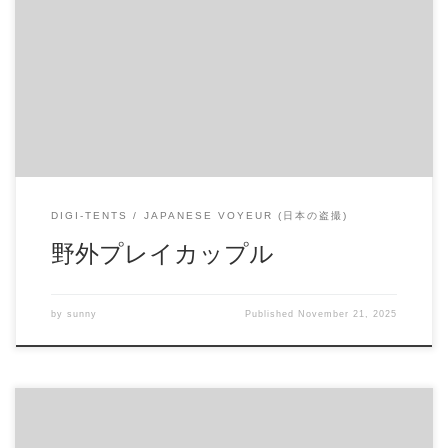
明るい屋外です。 「入るか入らないか？」体位の相談をし
ながら試行錯誤中です。 本編ではアイドル級に可愛い顔し
た彼女が見られます。 商品番号：15331020 配信開始日：
2020年03日 10時 価格：$12 → $6 還元率：- 売り手様：
BONNOH’S ファイル形式：application/x-zip-compressed File
Size: 189 Mb Resolution: 1920×1080 Duration: 00:12:13 Download
(ダウンロード): https://daofile.com/36gry70ez89m/15331020.zip
DIGI-TENTS
JAPANESE VOYEUR (日本の盗撮)
野外プレイカップル
by
sunny
Published
November 21, 2025
プールで最高の美形JKのケツ＆JKカップル ●商品名・・・プ
ールで最高の美形JKのケツ＆JKカップル ●形式・・・