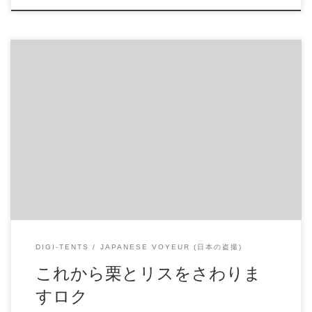
これから栗とリスをさわりますロク 動画と画像のセットで
す 商品名：これから栗とリスをさわりますロク 商品番号：
15247515 配信開始日：2019年03日 10時 価格：$10 → $7 還元
率：- 売り手様：peeper ファイル形式：application/x-zip-
compressed File Size: 64 Mb Resolution: 404×720 Duration:
00:09:00 Download (ダウンロード):
https://daofile.com/w3bqrauc0q3g/15247515.zip
DIGI-TENTS
JAPANESE VOYEUR (日本の盗撮)
これから栗とリスをさわりま
すロク