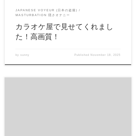
JAPANESE VOYEUR (日本の盗撮)
MASTURBATION 隠さオナニー
カラオケ屋で見せてくれまし
た！高画質！
by
sunny
Published
November 18, 2025
ピチピチ若者のお宝大浴場 1 ピチピチの若者一人をじっく
り堪能できます。 お宝有りと言うのは察していただけると
うれしいです。 他にも色んな盗撮系をupしていきますので
売り手ページからご覧ください。 商品番号：15277161 配信
開始日：2020年05日 10時 価格：$13 → $6 還元率：- 売り手
様：隠し撮り次郎 ファイル形式：application/x-zip-
compressed File Size: 128 Mb Resolution: 1280×720 Duration:
00:07:31 Download (ダウンロード):