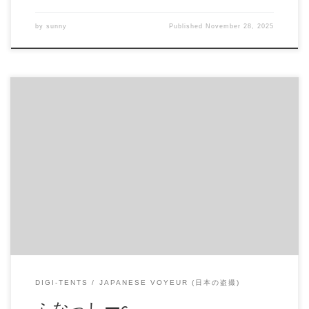
by
sunny
Published
November 28, 2025
ふなっしーc cクラスの顔出し07 商品番号：15250959 配信開
始日：2020年03日 10時 価格：$10 → $6 還元率：- 売り手様：
pikota ファイル形式：application/x-zip-compressed File Size:
109 Mb Resolution: 1280×720 Duration: 00:07:38 Download (ダウ
ンロード): https://daofile.com/7gudcuwub5wm/15250959.zip
DIGI-TENTS
JAPANESE VOYEUR (日本の盗撮)
ふなっしーc