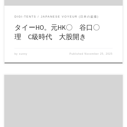
DIGI-TENTS
JAPANESE VOYEUR (日本の盗撮)
タイーHO。元HK〇 谷口〇
理 C級時代 大股開き
by
sunny
Published
November 25, 2025
禁断の少女Cライブ 無 あどけない美少女達9名のヤバい配信
商品番号：15370248 配信開始日：2020年03日 10時 価格：$4
還元率：- 売り手様：Amat100 ファイル形式：application/x-
zip-compressed File Size: 352 Mb Resolution: 1280×720 Duration:
01:03:05 Download (ダウンロード):
https://daofile.com/0uut5xt7xtzn/15370248.zip