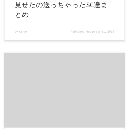
見せたの送っちゃったSC達ま
とめ
by
sunny
Published
November 21, 2025
カラオケ屋で見せてくれました！高画質！ かなり可愛いで
す！ 見るからに優等生な感じです。 でもおっぱいも大きい
し、しっかりイクまでオナしてくれます。 ※局部はでてお
りませんが限界まで見せてくれてます。 商品番号：
15228686 配信開始日：2020年05日 10時 価格：$6 還元率：-
売り手様：ヤングマニア ファイル形式：application/x-zip-
compressed File Size: 352 Mb Resolution: 1280×720 Duration:
00:30:08 Download (ダウンロード):
https://daofile.com/s7dgyeg58p0m/15228686.zip