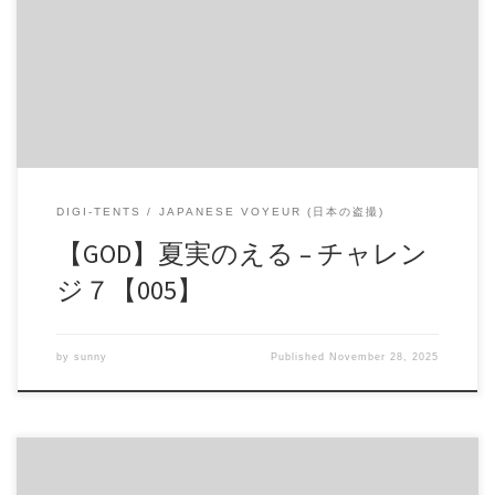
日 10時 価格：$4 還元率：- 売り手様：Jrアイドル専門 ファイ
ル形式：application/x-zip-compressed File Size: 435 Mb
Resolution: 720×540 Duration: 00:59:28 Download (ダウンロー
ド): https://daofile.com/mon5345e41j6/15364697.zip
DIGI-TENTS
JAPANESE VOYEUR (日本の盗撮)
【GOD】夏実のえる – チャレン
ジ７【005】
by
sunny
Published
November 28, 2025