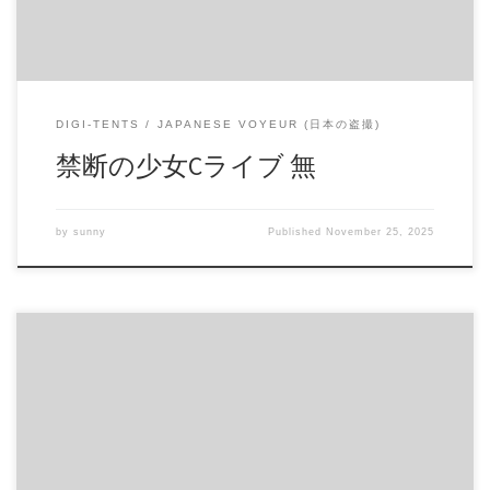
DIGI-TENTS
JAPANESE VOYEUR (日本の盗撮)
禁断の少女Cライブ 無
by
sunny
Published
November 25, 2025
在宅応援C動画 ドMC級動画本のボリューム ※本作に出演の
モデルは１８歳以上です。 商品番号：15347869 配信開始
日：2020年03日 10時 価格：$8 → $5 還元率：- 売り手様：ジ
ョンランボ－ ファイル形式：application/x-zip-compressed File
Size: 168 Mb Resolution: 854×480 Duration: 00:17:05 Download (ダ