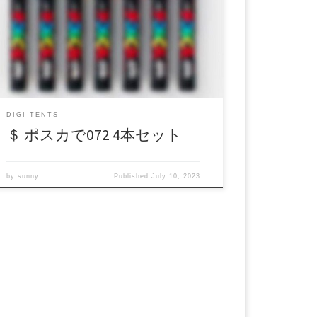
日：：2019年08日 04時 価格：$15 → $8 還元
率：- 売り手様：poll1475 ファイル形式：
application/x-zip-compressed File Size: 528 Mb
Resolution: 720×480 Duration: 00:32:20 Download
(ダウンロード):
https://daofile.com/i7uwsr51vluc/15274102.zip
DIGI-TENTS
＄ ポスカで072 4本セット
by
sunny
Published
July 10, 2023