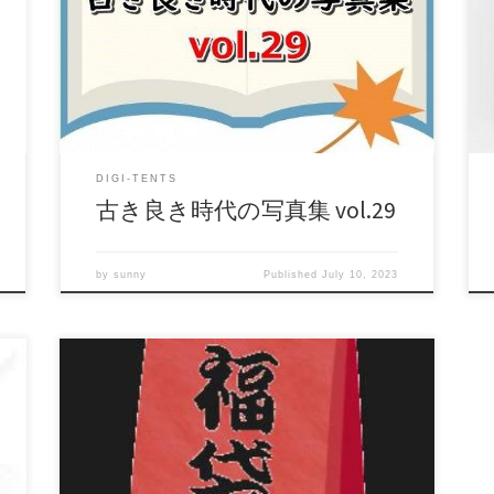
ァ
格：$20 還元率：- 売り手様：WEOFHNSMKE ファ
イル形式：application/x-zip-compressed 460920
File Size: 20 Mb Total Photos: 155 Download (ダウン
ロード):
https://daofile.com/19zoo1hwvinl/15346044.zip
DIGI-TENTS
古き良き時代の写真集 vol.29
by
sunny
Published
July 10, 2023
超低飛行の闇18 など過激なものばかり こう 商
品名：超低飛行の闇18 商品番号：15231387 配信
開始日：2020年03月05日 20時 価格：$25 → $14
還元率：- 売り手様：3FU6KU9 ファイル形式：
application/x-zip-compressed File Size: 256 Mb
Resolution: 640×480 Duration: 00:10:25 Download