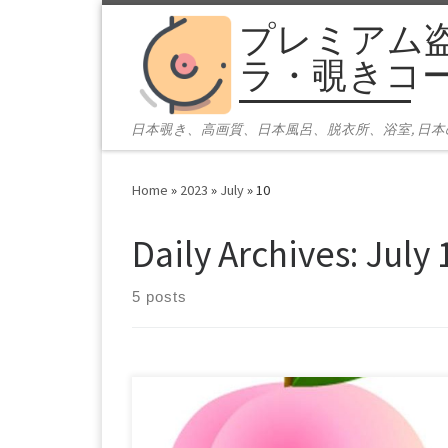
プレミアム
Skip to content
ラ・覗きコ
日本覗き、高画質、日本風呂、脱衣所、浴室, 日
Home
»
2023
»
July
»
10
Daily Archives:
July 
5 posts
てんしたち-14 動画本数：5本 商品番号：
15243196 配信開始日：2021年01月05日 20時 価