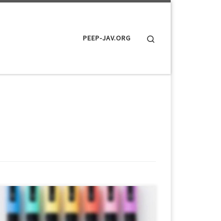
Search
PEEP-JAV.ORG
＄ ポスカで072 4本セット 女の子が自分で撮影
した動画4本セット ポスカを使って覚えたての
07 愛液トロトロ 商品番号：15274102 配信開始