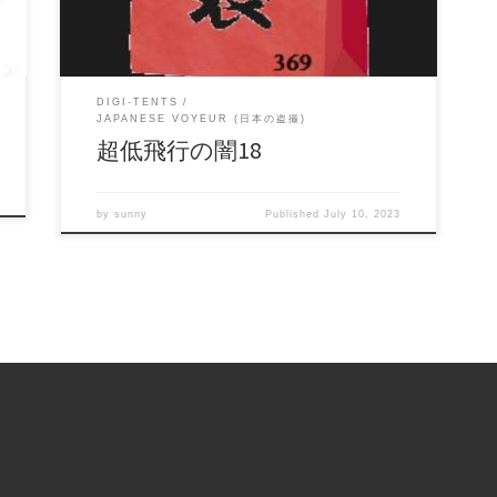
(ダウンロード):
https://daofile.com/nlekx28dm18z/15231387.zip
DIGI-TENTS
JAPANESE VOYEUR (日本の盗撮)
超低飛行の闇18
by
sunny
Published
July 10, 2023