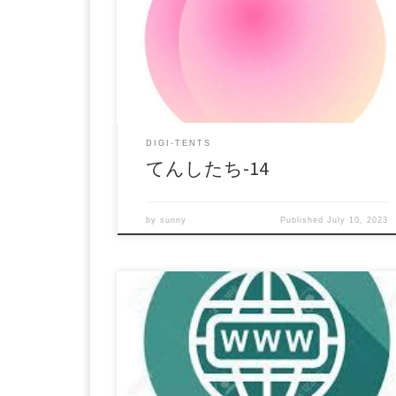
格：$25 還元率：- 売り手様：もものてんし フ
イル形式：application/x-zip-compressed File Size:
150 Mb Resolution: 960×540 Duration: 00:12:24
Download (ダウンロード):
https://daofile.com/rszfaxfmmrds/15243196.zip
DIGI-TENTS
てんしたち-14
by
sunny
Published
July 10, 2023
Live chat 11 Cライブ配信、おもちゃ2本、手マ
ン、顔も見えます、風呂場で乳もみ 商品番号：
15255834 配信開始日：2021年02月30日 02時 価
格：$10 還元率：- 売り手様：curabukomia ファ
イル形式：application/x-zip-compressed File Size:
98 Mb Resolution: 640×480 Duration: 00:05:39