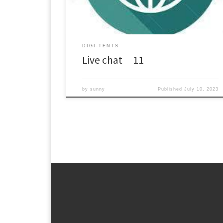
Download (ダウンロード):
https://daofile.com/43qbh42nmkrw/15255834.zip
DIGI-TENTS
Live chat 11
by
sunny
Published
July 10, 2023